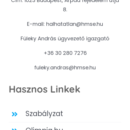
Cím: 1023 Budapest, Árpád fejedelem útja
8.
E-mail:
halhatatlan@hmse.hu
Füleky András ügyvezető igazgató
+36 30 280 7276
fuleky.andras@hmse.hu
Hasznos Linkek
Szabályzat