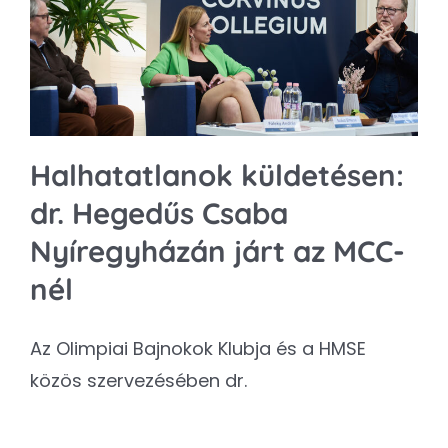
Kapcsolat
SEARCH
FOR:
Halhatatlanok küldetésen:
dr. Hegedűs Csaba
Nyíregyházán járt az MCC-
nél
Az Olimpiai Bajnokok Klubja és a HMSE
közös szervezésében dr.