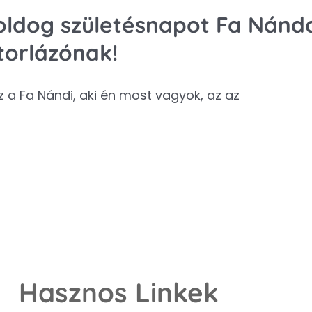
oldog születésnapot Fa Nándor
torlázónak!
.az a Fa Nándi, aki én most vagyok, az az
Hasznos Linkek