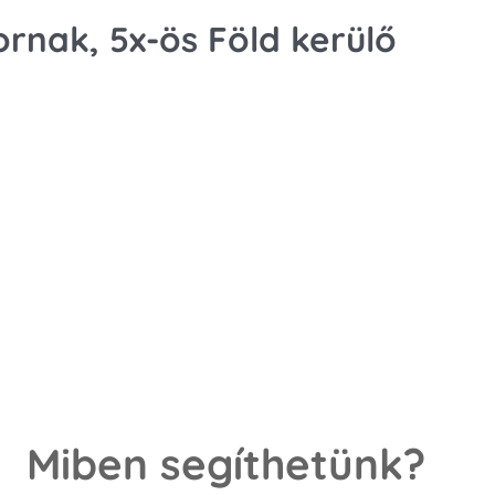
nak, ️5x-ös Föld kerülő
Miben segíthetünk?