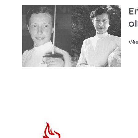
Em
éve
ol
ket
es
Vés
ok