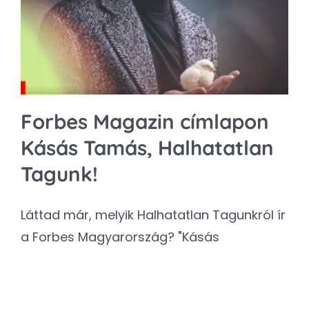
Kapcsolat
SEARCH
FOR:
Forbes Magazin címlapon
Kásás Tamás, Halhatatlan
Tagunk!
Láttad már, melyik Halhatatlan Tagunkról ír
a Forbes Magyarország? "Kásás