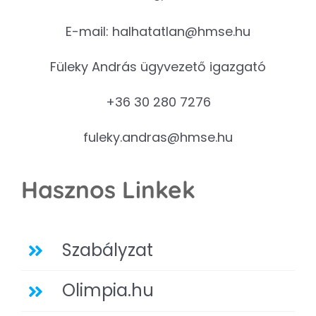
E-mail:
halhatatlan@hmse.hu
Füleky András ügyvezető igazgató
+36 30 280 7276
fuleky.andras@hmse.hu
Hasznos Linkek
Szabályzat
Olimpia.hu