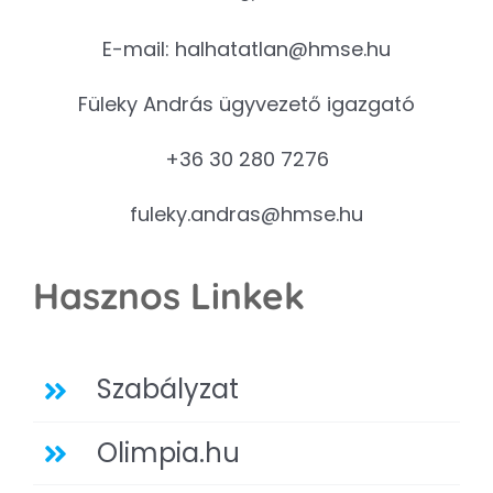
E-mail:
halhatatlan@hmse.hu
Füleky András ügyvezető igazgató
+36 30 280 7276
fuleky.andras@hmse.hu
Hasznos Linkek
Szabályzat
Olimpia.hu