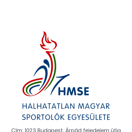
Cím: 1023 Budapest, Árpád fejedelem útja