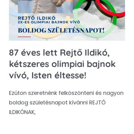
Kapcsolat
SEARCH
FOR:
87 éves lett Rejtő Ildikó,
kétszeres olimpiai bajnok
vívó, Isten éltesse!
Ezúton szeretnénk felköszönteni és nagyon
boldog születésnapot kívánni REJTŐ
ILDIKÓNAK,