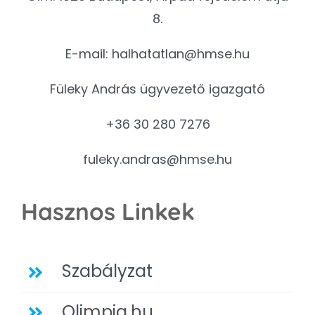
8.
E-mail:
halhatatlan@hmse.hu
Füleky András ügyvezető igazgató
+36 30 280 7276
fuleky.andras@hmse.hu
Hasznos Linkek
Szabályzat
Olimpia.hu