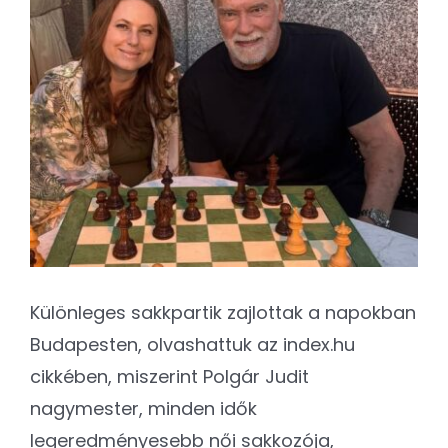
Kapcsolat
Image
SEARCH
FOR:
Különleges sakkpartik zajlottak a napokban
Budapesten, olvashattuk az index.hu
cikkében, miszerint Polgár Judit
nagymester, minden idők
legeredményesebb női sakkozója,