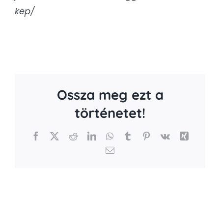
kep/
Ossza meg ezt a
történetet!
Facebook
X
Reddit
LinkedIn
WhatsApp
Tumblr
Pinterest
Vk
Xing
Email