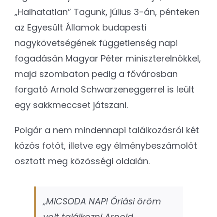
„Halhatatlan” Tagunk, július 3-án, pénteken
az Egyesült Államok budapesti
nagykövetségének függetlenség napi
fogadásán Magyar Péter miniszterelnökkel,
majd szombaton pedig a fővárosban
forgató Arnold Schwarzeneggerrel is leült
egy sakkmeccset játszani.
Polgár a nem mindennapi találkozásról két
közös fotót, illetve egy élménybeszámolót
osztott meg közösségi oldalán.
„MICSODA NAP! Óriási öröm
volt találkozni Arnold