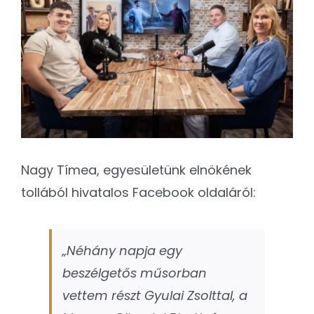
Kapcsolat
Image
SEARCH
FOR:
Nagy Tímea, egyesületünk elnökének
tollából hivatalos Facebook oldaláról:
„Néhány napja egy
beszélgetős műsorban
vettem részt Gyulai Zsolttal, a