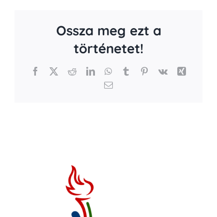
Ossza meg ezt a
történetet!
Facebook
X
Reddit
LinkedIn
WhatsApp
Tumblr
Pinterest
Vk
Xing
Email