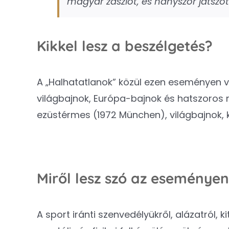
magyar zászlót, és hányszor játszot
Kikkel lesz a beszélgetés?
A „Halhatatlanok” közül ezen eseményen v
világbajnok, Európa-bajnok és hatszoros m
ezüstérmes (1972 München), világbajnok, 
Miről lesz szó az eseménye
A sport iránti szenvedélyükről, alázatról, 