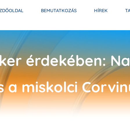
ZDŐOLDAL
BEMUTATKOZÁS
HÍREK
T
iker érdekében: N
 a miskolci Corvi