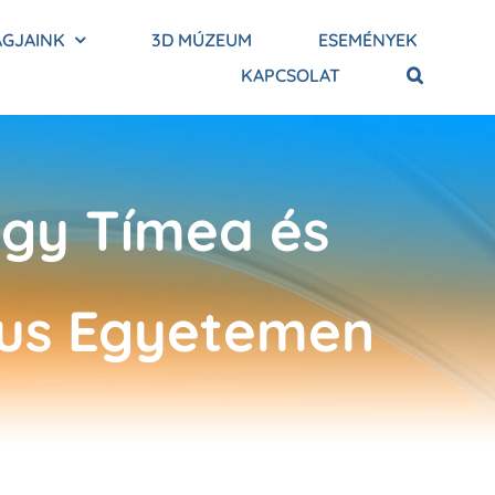
AGJAINK
3D MÚZEUM
ESEMÉNYEK
KAPCSOLAT
agy Tímea és
nus Egyetemen