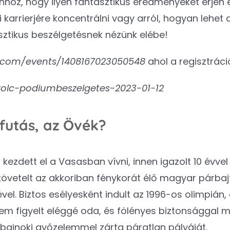
hhoz, hogy ilyen fantasztikus eredményeket érjen el
karrierjére koncentrálni vagy arról, hogyan lehet a
sztikus beszélgetésnek nézünk elébe!
.com/events/1408167023050548
ahol a regisztráció
kolc-podiumbeszelgetes-2023-01-12
futás, az Övék?
 kezdett el a Vasasban vívni, innen igazolt 10 évv
követelt az akkoriban fénykorát élő magyar párbajt
vel. Biztos esélyesként indult az 1996-os olimpián, 
nem figyelt eléggé oda, és fölényes biztonsággal 
ajnoki győzelemmel zárta páratlan pályáját.