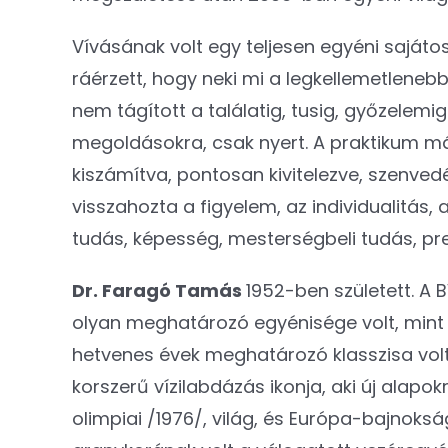
Vívásának volt egy teljesen egyéni sajáto
ráérzett, hogy neki mi a legkellemetlenebb
nem tágított a találatig, tusig, győzelemi
megoldásokra, csak nyert. A praktikum mágu
kiszámítva, pontosan kivitelezve, szenvedél
visszahozta a figyelem, az individualitás,
tudás, képesség, mesterségbeli tudás, pr
Dr. Faragó Tamás
1952-ben született. A 
olyan meghatározó egyénisége volt, mint
hetvenes évek meghatározó klasszisa volt
korszerű vízilabdázás ikonja, aki új alapo
olimpiai /1976/, világ, és Európa-bajnoksá