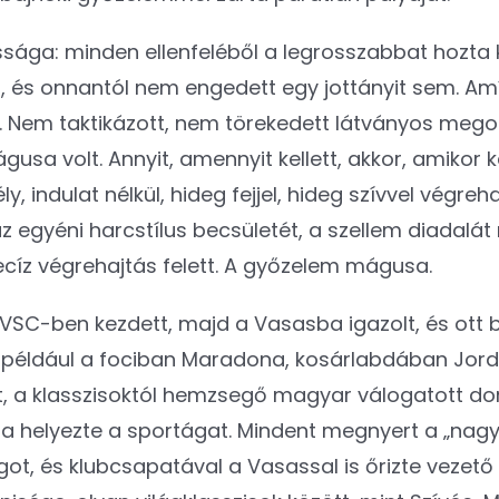
ssága: minden ellenfeléből a legrosszabbat hozta k
, és onnantól nem engedett egy jottányit sem. Amíg 
g. Nem taktikázott, nem törekedett látványos megol
sa volt. Annyit, amennyit kellett, akkor, amikor ke
y, indulat nélkül, hideg fejjel, hideg szívvel végre
 az egyéni harcstílus becsületét, a szellem diadalá
ecíz végrehajtás felett. A győzelem mágusa.
BVSC-ben kezdett, majd a Vasasba igazolt, és ott 
 például a fociban Maradona, kosárlabdában Jord
, a klasszisoktól hemzsegő magyar válogatott dom
kra helyezte a sportágat. Mindent megnyert a „nagy
got, és klubcsapatával a Vasassal is őrizte vezető