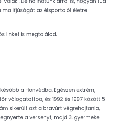
 valaki. De hallhatunk arról is, hogyan tud
 ma ifjúságát az élsportolói életre
s linket is megtalálod.
el később a Honvédba. Egészen extrém,
őr válogatottba, és 1992 és 1997 között 5
ám sikerült azt a bravúrt végrehajtania,
megnyerte a versenyt, majd 3. gyermeke