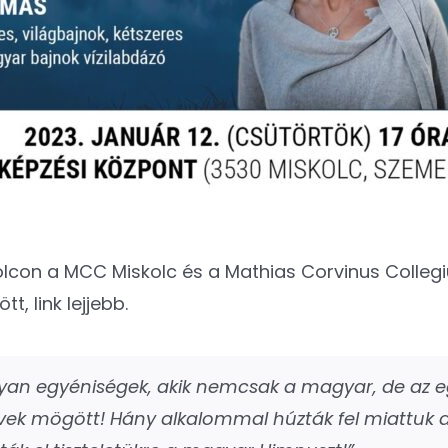
on a MCC Miskolc és a Mathias Corvinus Collegi
t, link lejjebb.
lyan egyéniségek, akik nemcsak a magyar, de az e
k mögött! Hány alkalommal húzták fel miattuk 