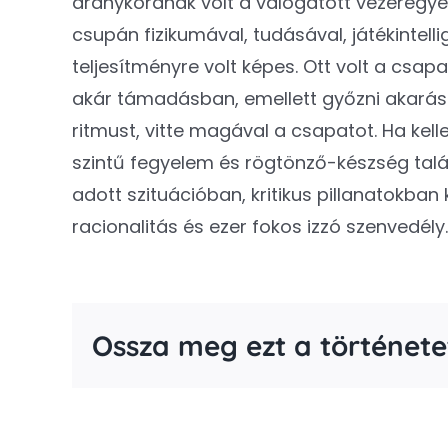
aranykorának volt a válogatott vezéregyén
csupán fizikumával, tudásával, játékintel
teljesítményre volt képes. Ott volt a csa
akár támadásban, emellett győzni akarásáv
ritmust, vitte magával a csapatot. Ha kell
szintű fegyelem és rögtönző-készség talál
adott szituációban, kritikus pillanatokban
racionalitás és ezer fokos izzó szenvedély.
Ossza meg ezt a története