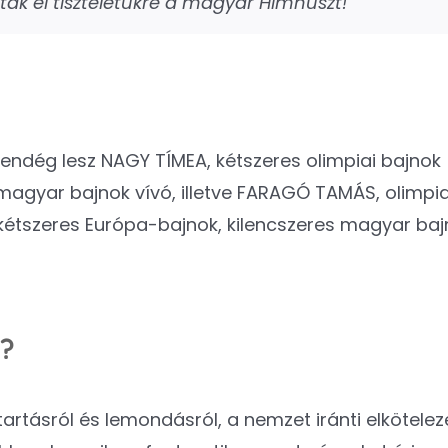
ták el tiszteletükre a magyar Himnuszt!”
endég lesz NAGY TÍMEA, kétszeres olimpiai bajnok
agyar bajnok vívó, illetve FARAGÓ TAMÁS, olimpiai
kétszeres Európa-bajnok, kilencszeres magyar bajn
n?
kitartásról és lemondásról, a nemzet iránti elkötele