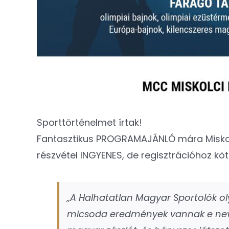
Sporttörténelmet írtak!
Fantasztikus PROGRAMAJÁNLÓ mára Miskolc
részvétel INGYENES, de regisztrációhoz kötöt
„A Halhatatlan Magyar Sportolók o
micsoda eredmények vannak e neve