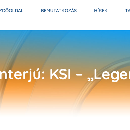
ZDŐOLDAL
BEMUTATKOZÁS
HÍREK
T
terjú: KSI – „Lege