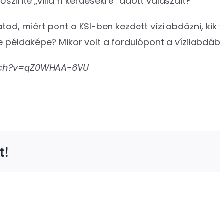
szinte „villám kérdésekre” adott válaszait?
od, miért pont a KSI-ben kezdett vízilabdázni, ki
 példaképe? Mikor volt a fordulópont a vízilabdá
tch?v=qZ0WHAA-6VU
t!