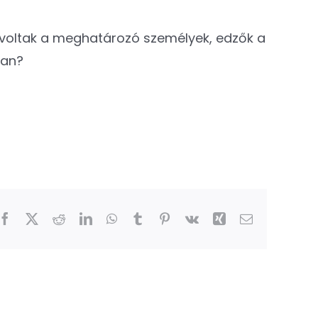
k voltak a meghatározó személyek, edzők a
ban?
Facebook
X
Reddit
LinkedIn
WhatsApp
Tumblr
Pinterest
Vk
Xing
Email