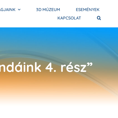
AGJAINK
3D MÚZEUM
ESEMÉNYEK
KAPCSOLAT
ndáink 4. rész”