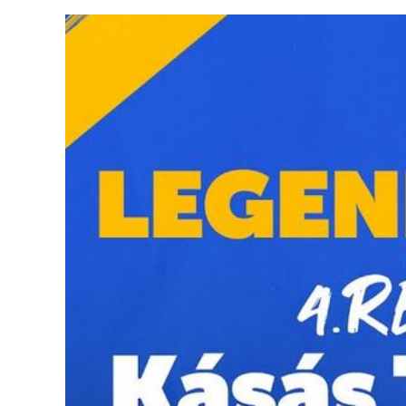
View
Larger
Image