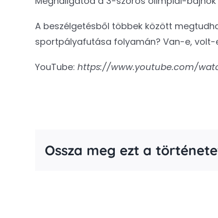
Meghallgatod a 3-szoros olimpiai-bajnok ő
A beszélgetésből többek között megtudhat
sportpályafutása folyamán? Van-e, volt-e
YouTube:
https://www.youtube.com/wa
Ossza meg ezt a története