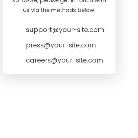
software, please get in touch with
us via the methods below:
support@your-site.com
press@your-site.com
careers@your-site.com