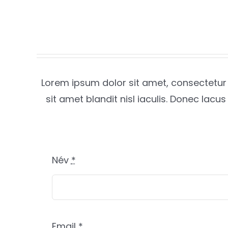
Lorem ipsum dolor sit amet, consectetur a
sit amet blandit nisl iaculis. Donec lac
Név
*
Email
*