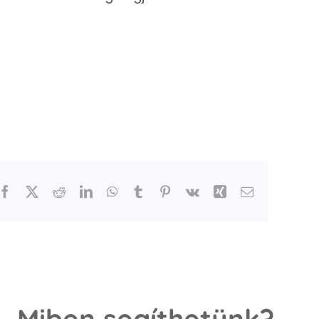
Facebook
X
Reddit
LinkedIn
WhatsApp
Tumblr
Pinterest
Vk
Xing
Email
Miben segíthetünk?