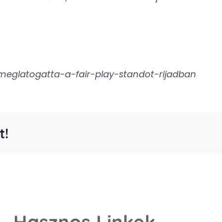
-meglatogatta-a-fair-play-standot-rijadban
t!
Hasznos Linkek