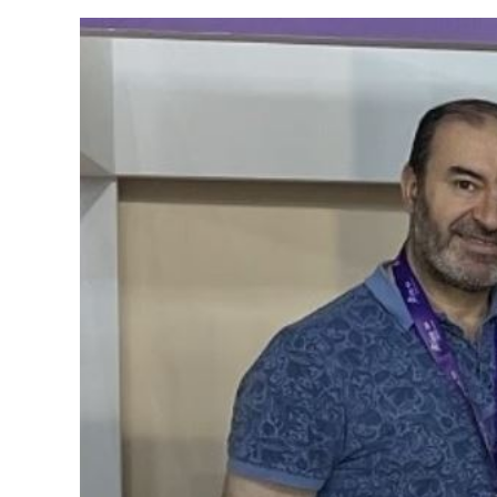
View
Larger
Image