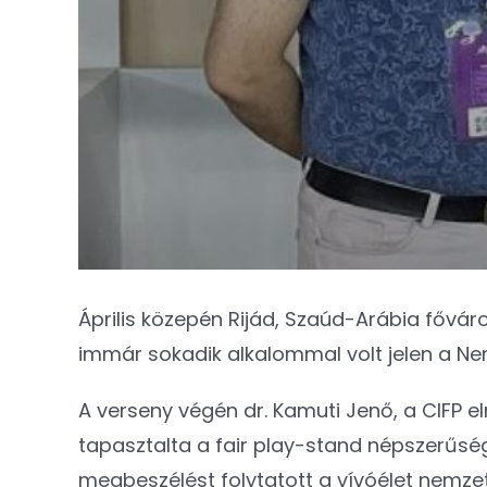
Április közepén Rijád, Szaúd-Arábia fővár
immár sokadik alkalommal volt jelen a Nemz
A verseny végén dr. Kamuti Jenő, a CIFP el
tapasztalta a fair play-stand népszerűség
megbeszélést folytatott a vívóélet nemzetkö