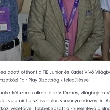
osa adott otthont a FIE Junior és Kadet Vívó Világ
etközi Fair Play Bizottság kitelepüléssel.
nöke, kétszeres olimpiai ezüstérmes, világbajnok v
ét, valamint a színvonalas versenyrendezést is. A
zi vezetőivel, többek között a FIE jelenlévő alelnök