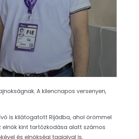
bajnokságnak. A kilencnapos versenyen,
ívó is kilátogatott Rijádba, ahol örömmel
z elnök kint tartózkodása alatt számos
ével és elnökségi tagjaival is.