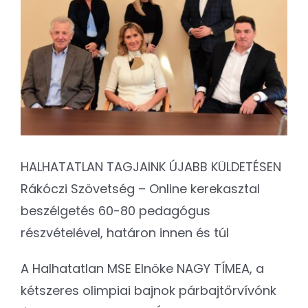
Kapcsolat
Image
SEARCH
FOR:
HALHATATLAN TAGJAINK ÚJABB KÜLDETÉSEN
Rákóczi Szövetség
– Online kerekasztal
beszélgetés 60-80 pedagógus
részvételével, határon innen és túl
A Halhatatlan MSE Elnöke NAGY TÍMEA, a
kétszeres olimpiai bajnok párbajtőrvívónk