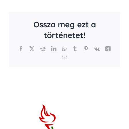
Ossza meg ezt a
történetet!
Facebook
X
Reddit
LinkedIn
WhatsApp
Tumblr
Pinterest
Vk
Xing
Email