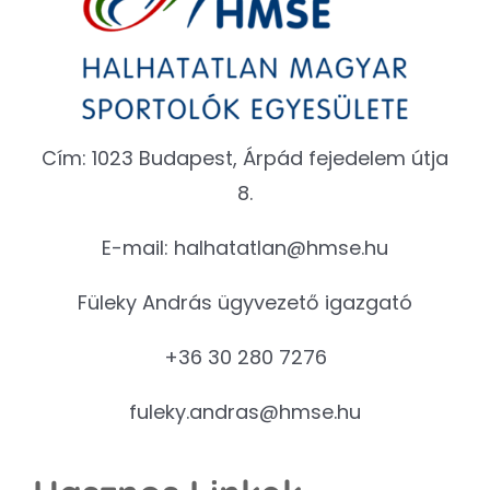
Cím: 1023 Budapest, Árpád fejedelem útja
8.
E-mail:
halhatatlan@hmse.hu
Füleky András ügyvezető igazgató
+36 30 280 7276
fuleky.andras@hmse.hu