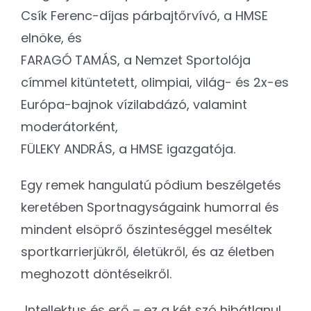
Csík Ferenc-díjas párbajtőrvívó, a ️HMSE
elnöke, és
FARAGÓ TAMÁS, a Nemzet Sportolója
címmel kitüntetett, olimpiai, világ- és 2x-es
Európa-bajnok vízilabdázó, valamint
moderátorként,
FÜLEKY ANDRÁS, a HMSE igazgatója.
Egy remek hangulatú pódium beszélgetés
keretében Sportnagyságaink humorral és
mindent elsöprő őszinteséggel meséltek
sportkarrierjükről, életükről, és az életben
meghozott döntéseikről.
„Intellektus és erő – ez a két szó hibátlanul