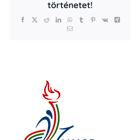
történetet!
Facebook
X
Reddit
LinkedIn
WhatsApp
Tumblr
Pinterest
Vk
Xing
Email