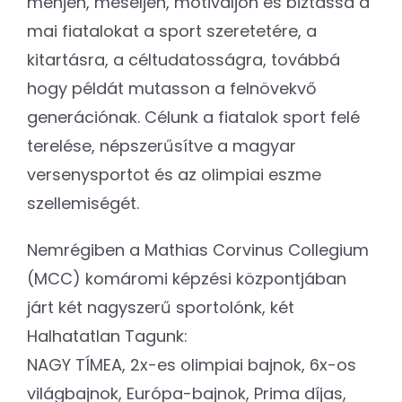
menjen, meséljen, motiváljon és biztassa a
mai fiatalokat a sport szeretetére, a
kitartásra, a céltudatosságra, továbbá
hogy példát mutasson a felnövekvő
generációnak. Célunk a fiatalok sport felé
terelése, népszerűsítve a magyar
versenysportot és az olimpiai eszme
szellemiségét.
Nemrégiben a Mathias Corvinus Collegium
(MCC) komáromi képzési központjában
járt két nagyszerű sportolónk, két
Halhatatlan Tagunk:
NAGY TÍMEA, 2x-es olimpiai bajnok, 6x-os
világbajnok, Európa-bajnok, Prima díjas,