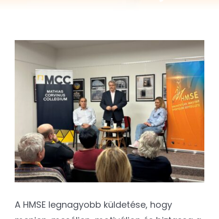
Kapcsolat
SEARCH
FOR:
View
Larger
Image
A HMSE legnagyobb küldetése, hogy