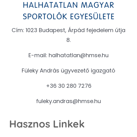
Cím: 1023 Budapest, Árpád fejedelem útja
8.
E-mail:
halhatatlan@hmse.hu
Füleky András ügyvezető igazgató
+36 30 280 7276
fuleky.andras@hmse.hu
Hasznos Linkek