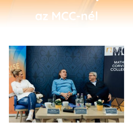
Kapcsolat
az MCC-nél
SEARCH
FOR:
View
Larger
Image