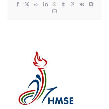
Facebook
X
Reddit
LinkedIn
WhatsApp
Tumblr
Pinterest
Vk
Xing
Email