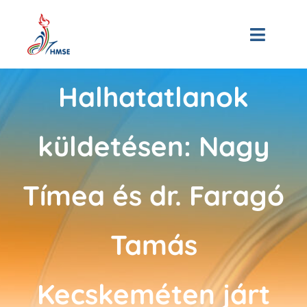
Skip
to
Toggle
content
Naviga
Kezdőoldal
Halhatatlanok
Bemutatkozás
küldetésen: Nagy
Hírek
Tímea és dr. Faragó
Tagjaink
Tamás
3D Múzeum
Események
Kecskeméten járt