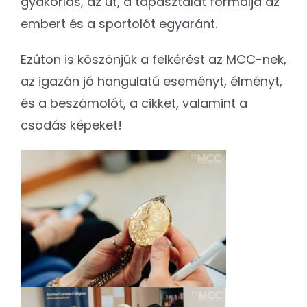
gyakorlás, az út, a tapasztalat formálja az
embert és a sportolót egyaránt.
Ezúton is köszönjük a felkérést az MCC-nek,
az igazán jó hangulatú eseményt, élményt,
és a beszámolót, a cikket, valamint a
csodás képeket!