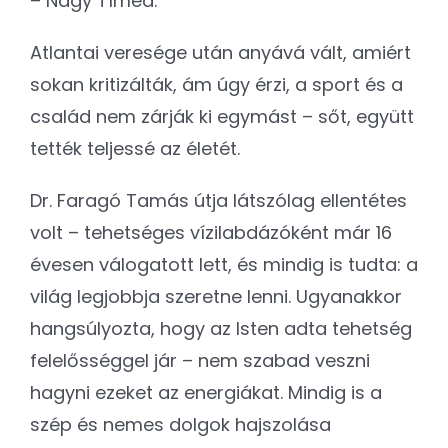
– Nagy Tímea.
Atlantai veresége után anyává vált, amiért
sokan kritizálták, ám úgy érzi, a sport és a
család nem zárják ki egymást – sőt, együtt
tették teljessé az életét.
Dr. Faragó Tamás útja látszólag ellentétes
volt – tehetséges vízilabdázóként már 16
évesen válogatott lett, és mindig is tudta: a
világ legjobbja szeretne lenni. Ugyanakkor
hangsúlyozta, hogy az Isten adta tehetség
felelősséggel jár – nem szabad veszni
hagyni ezeket az energiákat. Mindig is a
szép és nemes dolgok hajszolása