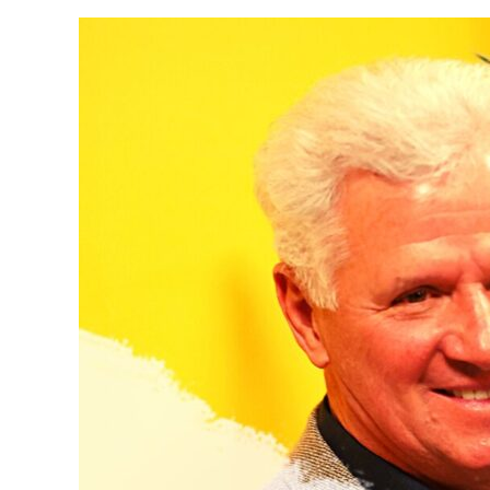
View
Larger
Image