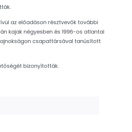
tták.
ívül az előadáson résztvevők további
ián kajak négyesben és 1996-os atlantai
bajnokságon csapattársával tanúsított
etőségét bizonyították.