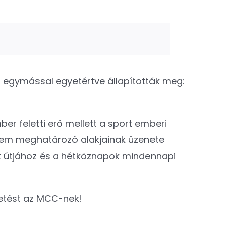
ül egymással egyetértve állapították meg:
ber feletti erő mellett a sport emberi
lem meghatározó alakjainak üzenete
ók útjához és a hétköznapok mindennapi
getést az MCC-nek!