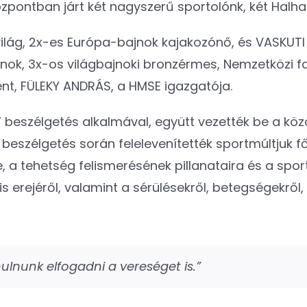
pontban járt két nagyszerű sportolónk, két Halha
 világ, 2x-es Európa-bajnok kajakozónő, és VASKUT
bajnok, ️3x-os világbajnoki bronzérmes, ️Nemzetközi 
nt, FÜLEKY ANDRÁS, a HMSE igazgatója.
 beszélgetés alkalmával, együtt vezették be a köz
beszélgetés során felelevenítették sportmúltjuk fő
a tehetség felismerésének pillanataira és a sport
is erejéről, valamint a sérülésekről, betegségekrő
ulnunk elfogadni a vereséget is.”