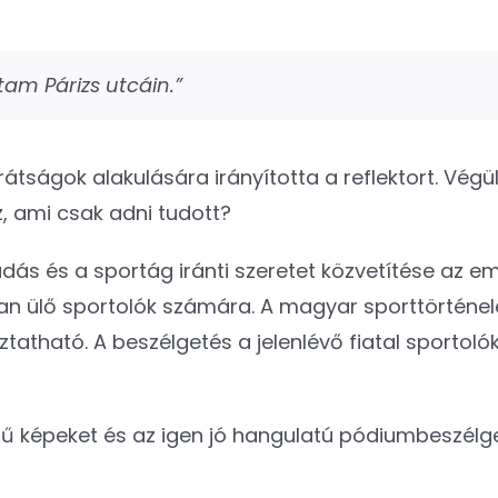
tam Párizs utcáin.”
átságok alakulására irányította a reflektort. Vég
z, ami csak adni tudott?
adás és a sportág iránti szeretet közvetítése az em
an ülő sportolók számára. A magyar sporttörténe
tatható. A beszélgetés a jelenlévő fiatal sportol
zerű képeket és az igen jó hangulatú pódiumbeszél