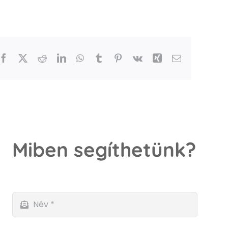
Facebook
X
Reddit
LinkedIn
WhatsApp
Tumblr
Pinterest
Vk
Xing
Email
Miben segíthetünk?