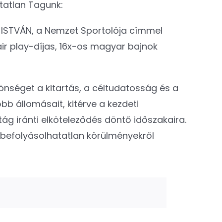
tatlan Tagunk:
I ISTVÁN, a Nemzet Sportolója címmel
fair play-díjas, 16x-os magyar bajnok
önséget a kitartás, a céltudatosság és a
bb állomásait, kitérve a kezdeti
ág iránti elköteleződés döntő időszakaira.
l, befolyásolhatatlan körülményekről