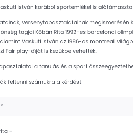
Vaskuti István korábbi sportemlékei is alátámaszto
matainak, versenytapasztalatainak megismerésén k
zönség tagjai Kőbán Rita 1992-es barcelonai olimp
alamint Vaskuti István az 1986-os montreali világ
 Fair play-díját is kezükbe vehették.
 tapasztalatai a tanulás és a sport összeegyezteth
ák feltenni számukra a kérdést.
”
ita –