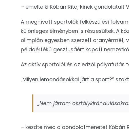
– emelte ki Kőbán Rita, kinek gondolatait 
A meghívott sportolók felkészülési folya
különleges élményben is részesültek. A kö
olimpián egyesben szerzett aranyérmét, v
példaértékű gesztusáért kapott nemzetközi
Az aktív sportolói és az edzői pályafutás
„Milyen lemondásokkal járt a sport?” szokt
„Nem jártam osztálykirándulásokra.
– kezdte meg a gondolatmenetet Kőbán R