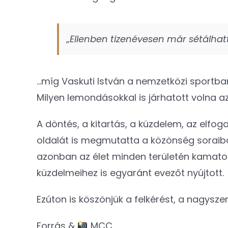
„Ellenben tizenévesen már sétálhat
…míg Vaskuti István a nemzetközi sportbar
Milyen lemondásokkal is járhatott volna a
A döntés, a kitartás, a küzdelem, az elfog
oldalát is megmutatta a közönség soraib
azonban az élet minden területén kamatoz
küzdelmeihez is egyaránt evezőt nyújtott.
Ezúton is köszönjük a felkérést, a nagys
Forrás &
MCC