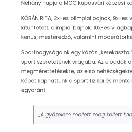
Néhány napja a MCC kaposvári képzési köz
KŐBÁN RITA, 2x-es olimpiai bajnok, 9x-es
kitüntetett, olimpiai bajnok, ️10x-es világ
kenus, mesteredző, valamint moderátorké
Sportnagyságaink egy közös „kerekasztal”
sport szeretetének világába. Az előadók a 
megmérettetésekre, az első nehézségekre, 
Képet kaphattunk a sport fizikai és mentál
egyaránt.
„A győzelem mellett meg kellett tan