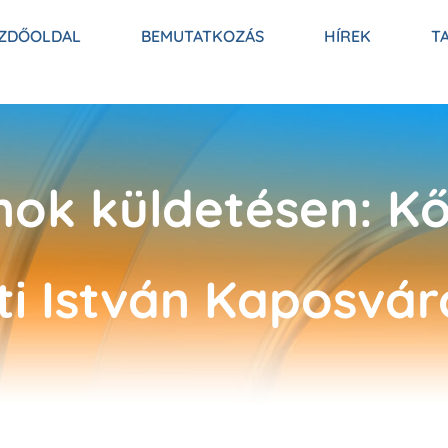
ZDŐOLDAL
BEMUTATKOZÁS
HÍREK
T
nok küldetésen: Kő
i István Kaposvár