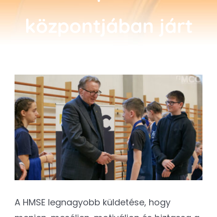
Kapcsolat
központjában járt
SEARCH
FOR:
View
Larger
Image
A HMSE legnagyobb küldetése, hogy