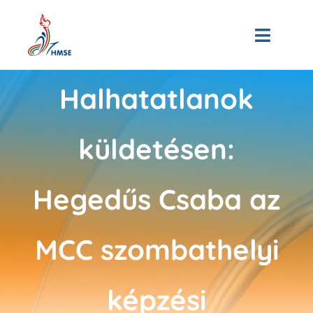
Skip
to
Toggle
content
Naviga
Kezdőoldal
Halhatatlanok
Bemutatkozás
küldetésen:
Hírek
Hegedűs Csaba az
Tagjaink
MCC szombathelyi
3D Múzeum
Események
képzési