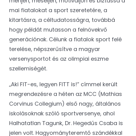
menjen, meséljen, motiváljon és biztassa a
mai fiatalokat a sport szeretetére, a
kitartásra, a céltudatosságra, továbbá
hogy példát mutasson a felnövekvő
generációnak. Célunk a fiatalok sport felé
terelése, népszerűsítve a magyar
versenysportot és az olimpiai eszme
szellemiségét.
„Aki FIT-es, legyen FITT is!” címmel került
megrendezésre a héten az MCC (Mathias
Corvinus Collegium) első nagy, általános
iskolásoknak szóló sportversenye, ahol
Halhatatlan Tagunk, Dr. Hegedűs Csaba is
jelen volt. Hagyományteremtő szándékkal