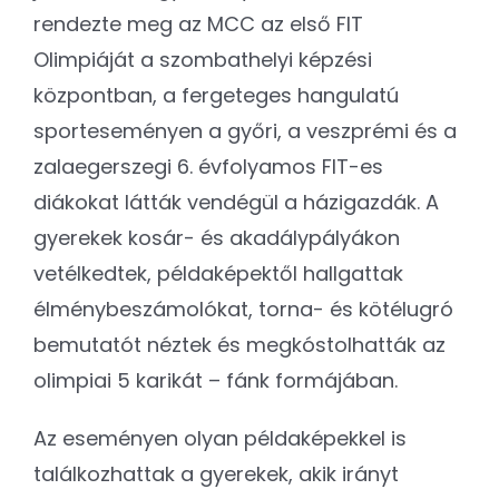
rendezte meg az MCC az első FIT
Olimpiáját a szombathelyi képzési
központban, a fergeteges hangulatú
sporteseményen a győri, a veszprémi és a
zalaegerszegi 6. évfolyamos FIT-es
diákokat látták vendégül a házigazdák. A
gyerekek kosár- és akadálypályákon
vetélkedtek, példaképektől hallgattak
élménybeszámolókat, torna- és kötélugró
bemutatót néztek és megkóstolhatták az
olimpiai 5 karikát – fánk formájában.
Az eseményen olyan példaképekkel is
találkozhattak a gyerekek, akik irányt