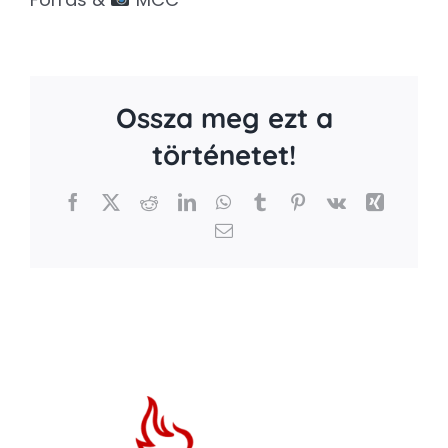
Ossza meg ezt a
történetet!
Facebook
X
Reddit
LinkedIn
WhatsApp
Tumblr
Pinterest
Vk
Xing
Email