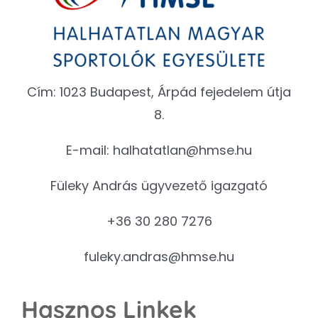
Cím: 1023 Budapest, Árpád fejedelem útja
8.
E-mail:
halhatatlan@hmse.hu
Füleky András ügyvezető igazgató
+36 30 280 7276
fuleky.andras@hmse.hu
Hasznos Linkek