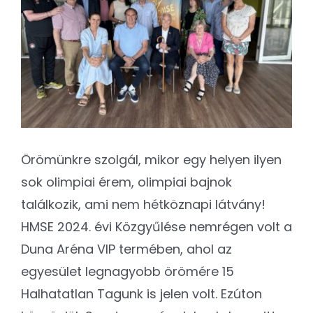
Kapcsolat
SEARCH
FOR:
Örömünkre szolgál, mikor egy helyen ilyen
sok olimpiai érem, olimpiai bajnok
találkozik, ami nem hétköznapi látvány!
HMSE 2024. évi Közgyűlése nemrégen volt a
Duna Aréna VIP termében, ahol az
egyesület legnagyobb örömére 15
Halhatatlan Tagunk is jelen volt. Ezúton