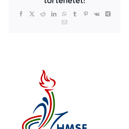
történetet!
Facebook
X
Reddit
LinkedIn
WhatsApp
Tumblr
Pinterest
Vk
Xing
Email