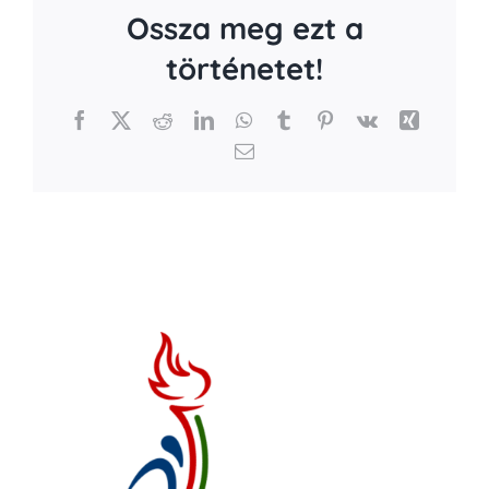
Ossza meg ezt a
történetet!
Facebook
X
Reddit
LinkedIn
WhatsApp
Tumblr
Pinterest
Vk
Xing
Email