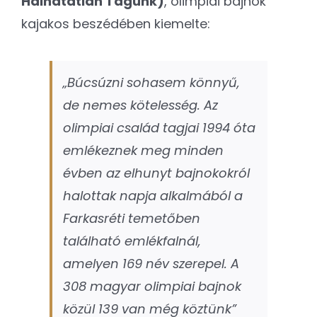
Halhatatlan Tagunk)
, olimpiai bajnok
kajakos beszédében kiemelte:
„Búcsúzni sohasem könnyű,
de nemes kötelesség. Az
olimpiai család tagjai 1994 óta
emlékeznek meg minden
évben az elhunyt bajnokokról
halottak napja alkalmából a
Farkasréti temetőben
található emlékfalnál,
amelyen 169 név szerepel. A
308 magyar olimpiai bajnok
közül 139 van még köztünk”