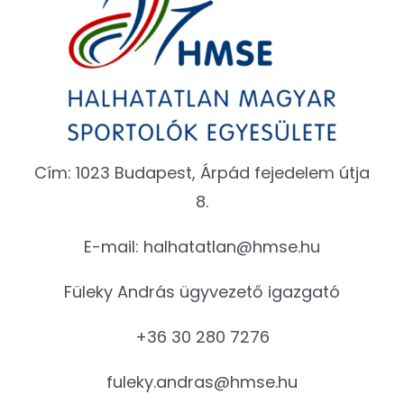
Cím: 1023 Budapest, Árpád fejedelem útja
8.
E-mail:
halhatatlan@hmse.hu
Füleky András ügyvezető igazgató
+36 30 280 7276
fuleky.andras@hmse.hu