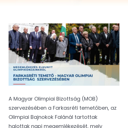
Kapcsolat
SEARCH
FOR:
View
Larger
Image
A Magyar Olimpiai Bizottság (MOB)
szervezésében a Farkasréti temetőben, az
Olimpiai Bajnokok Falánál tartottak
halottak napi megemlékezését, mely