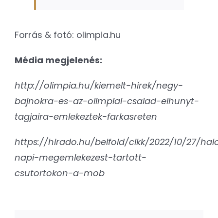
Forrás & fotó: olimpia.hu
Média megjelenés:
http://olimpia.hu/kiemelt-hirek/negy-
bajnokra-es-az-olimpiai-csalad-elhunyt-
tagjaira-emlekeztek-farkasreten
https://hirado.hu/belfold/cikk/2022/10/27/hal
napi-megemlekezest-tartott-
csutortokon-a-mob