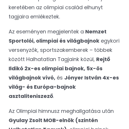
keretében az olimpiai család elhunyt
tagjaira emlékeztek.
Az eseményen megjelentek a
Nemzet
Sportolói, olimpiai és világbajnok
egykori
versenyzők, sportszakemberek – többek
között Halhatatlan Tagjaink közül,
Rejtő
Ildikó 2x-es olimpiai bajnok, 5x-ös
világbajnok vívó,
és
Jónyer István 4x-es
világ- és Európa-bajnok
asztaliteniszező
.
Az Olimpiai himnusz meghallgatása után
Gyulay Zsolt MOB-elnök (szintén