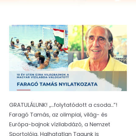
Kapcsolat
SEARCH
FOR:
View
Larger
Image
GRATULÁLUNK! „…folytatódott a csoda…”!
Faragó Tamás, az olimpiai, világ- és
Európa-bajnok vízilabdázó, a Nemzet
Sportolója, Halhatatlan Tagunk is