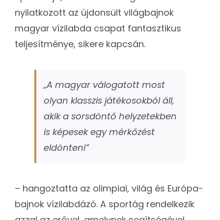
nyilatkozott az újdonsült világbajnok
magyar vízilabda csapat fantasztikus
teljesítménye, sikere kapcsán.
„A magyar válogatott most
olyan klasszis játékosokból áll,
akik a sorsdöntő helyzetekben
is képesek egy mérkőzést
eldönteni”
– hangoztatta az olimpiai, világ és Európa-
bajnok vízilabdázó. A sportág rendelkezik
azzal az erővel, amelynek segítségével