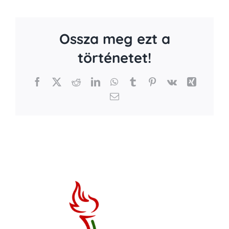
Ossza meg ezt a
történetet!
Facebook
X
Reddit
LinkedIn
WhatsApp
Tumblr
Pinterest
Vk
Xing
Email