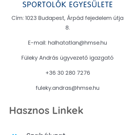
Cím: 1023 Budapest, Árpád fejedelem útja
8.
E-mail:
halhatatlan@hmse.hu
Füleky András ügyvezető igazgató
+36 30 280 7276
fuleky.andras@hmse.hu
Hasznos Linkek