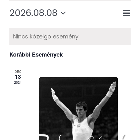
Kapcsolat
2026.08.08
Es
Nav
Hóna
SEARCH
Dátum
né
Események
néz
FOR:
kiválasztása.
nav
Nincs közelgő esemény
naptár
Korábbi Események
DEC
13
2024