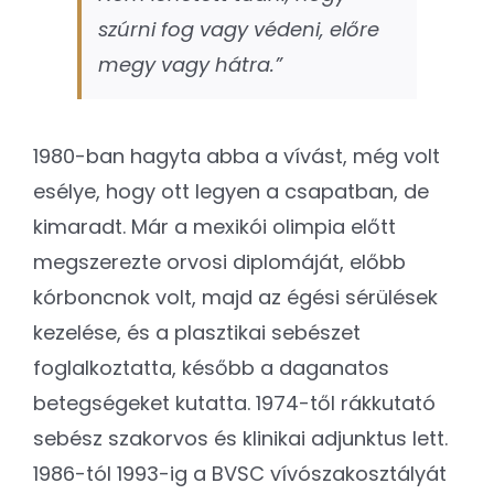
szúrni fog vagy védeni, előre
megy vagy hátra.”
1980-ban hagyta abba a vívást, még volt
esélye, hogy ott legyen a csapatban, de
kimaradt. Már a mexikói olimpia előtt
megszerezte orvosi diplomáját, előbb
kórboncnok volt, majd az égési sérülések
kezelése, és a plasztikai sebészet
foglalkoztatta, később a daganatos
betegségeket kutatta. 1974-től rákkutató
sebész szakorvos és klinikai adjunktus lett.
1986-tól 1993-ig a BVSC vívószakosztályát