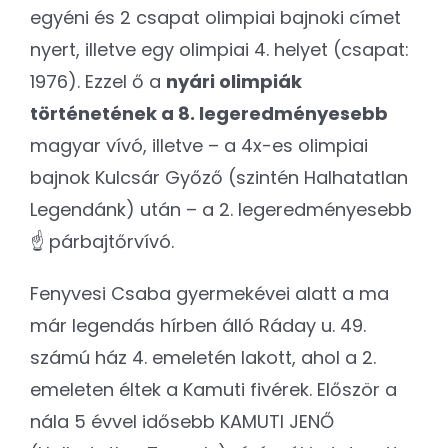
egyéni és 2 csapat olimpiai bajnoki címet
nyert, illetve egy olimpiai 4. helyet (csapat:
1976). Ezzel ő a
nyári olimpiák
történetének a 8. legeredményesebb
magyar vívó, illetve – a 4x-es olimpiai
bajnok Kulcsár Győző (szintén Halhatatlan
Legendánk) után – a 2. legeredményesebb
☝ párbajtőrvívó.
Fenyvesi Csaba gyermekévei alatt a ma
már legendás hírben álló Ráday u. 49.
számú ház 4. emeletén lakott, ahol a 2.
emeleten éltek a Kamuti fivérek. Először a
nála 5 évvel idősebb KAMUTI JENŐ