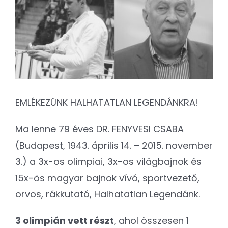
Kapcsolat
Image
SEARCH
FOR:
EMLÉKEZÜNK HALHATATLAN LEGENDÁNKRA!
Ma lenne 79 éves DR. FENYVESI CSABA
(Budapest, 1943. április 14. – 2015. november
3.) a 3x-os olimpiai, 3x-os világbajnok és
15x-ös magyar bajnok vívó, sportvezető,
orvos, rákkutató, Halhatatlan Legendánk.
3 olimpián vett részt
, ahol összesen 1