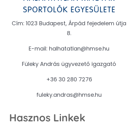
Cím: 1023 Budapest, Árpád fejedelem útja
8.
E-mail:
halhatatlan@hmse.hu
Füleky András ügyvezető igazgató
+36 30 280 7276
fuleky.andras@hmse.hu
Hasznos Linkek