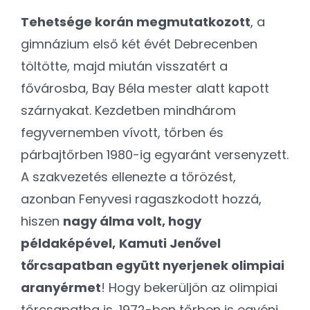
Tehetsége korán megmutatkozott
, a
gimnázium első két évét Debrecenben
töltötte, majd miután visszatért a
fővárosba, Bay Béla mester alatt kapott
szárnyakat. Kezdetben mindhárom
fegyvernemben vívott, tőrben és
párbajtőrben 1980-ig egyaránt versenyzett.
A szakvezetés ellenezte a tőrözést,
azonban Fenyvesi ragaszkodott hozzá,
hiszen
nagy álma volt, hogy
példaképével,
Kamuti Jenővel
tőrcsapatban együtt nyerjenek olimpiai
aranyérmet
! Hogy bekerüljön az olimpiai
tőrcsapatba is, 1972-ben tőrben is egyéni