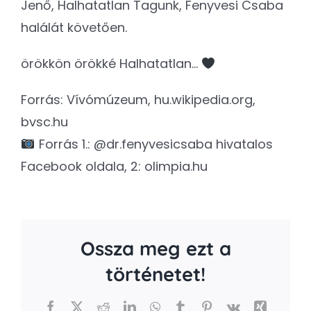
Jenő, Halhatatlan Tagunk, Fenyvesi Csaba
halálát követően.
örökkön örökké Halhatatlan…
Forrás: Vívómúzeum, hu.wikipedia.org,
bvsc.hu
Forrás 1.: @dr.fenyvesicsaba hivatalos
Facebook oldala, 2: olimpia.hu
Ossza meg ezt a
történetet!
Facebook
X
Reddit
LinkedIn
WhatsApp
Tumblr
Pinterest
Vk
Xing