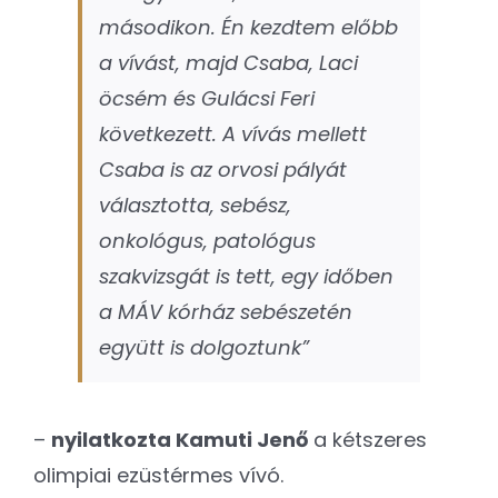
másodikon. Én kezdtem előbb
a vívást, majd Csaba, Laci
öcsém és Gulácsi Feri
következett. A vívás mellett
Csaba is az orvosi pályát
választotta, sebész,
onkológus, patológus
szakvizsgát is tett, egy időben
a MÁV kórház sebészetén
együtt is dolgoztunk”
–
nyilatkozta Kamuti Jenő
a kétszeres
olimpiai ezüstérmes vívó.