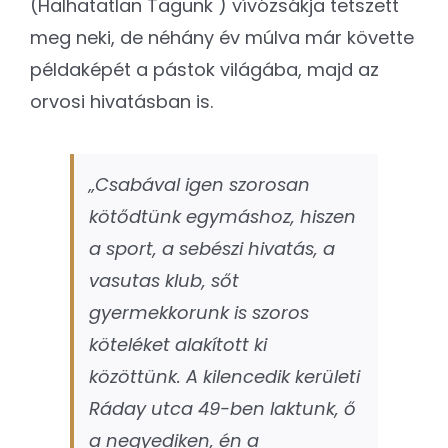
(Halhatatlan Tagunk ) vívózsákja tetszett
meg neki, de néhány év múlva már követte
példaképét a pástok világába, majd az
orvosi hivatásban is.
„Csabával igen szorosan
kötődtünk egymáshoz, hiszen
a sport, a sebészi hivatás, a
vasutas klub, sőt
gyermekkorunk is szoros
köteléket alakított ki
közöttünk. A kilencedik kerületi
Ráday utca 49-ben laktunk, ő
a negyediken, én a