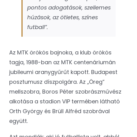
pontos adogatások, szellemes
húzások, az ötletes, színes
futball”.
Az MTK örökös bajnoka, a klub örökös
tagja, 1988-ban az MTK centenáriumán
jubileumi aranygyűrűt kapott. Budapest
posztumusz díszpolgára. Az „Öreg”
mellszobra, Boros Péter szobrászművész
alkotása a stadion VIP termében látható
Orth György és Brüll Alfréd szobrával
együtt.
Azt mondják: aki jó futballista volt, abból