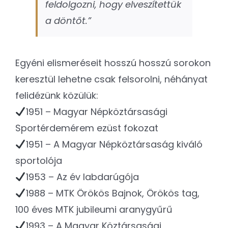
feldolgozni, hogy elveszítettük
a döntőt.”
Egyéni elismeréseit hosszú hosszú sorokon
keresztül lehetne csak felsorolni, néhányat
felidézünk közülük:
1951 – Magyar Népköztársasági
Sportérdemérem ezüst fokozat
1951 – A Magyar Népköztársaság kiváló
sportolója
1953 – Az év labdarúgója
1988 – MTK Örökös Bajnok, Örökös tag,
100 éves MTK jubileumi aranygyűrű
1993 – A Magyar Köztársasági