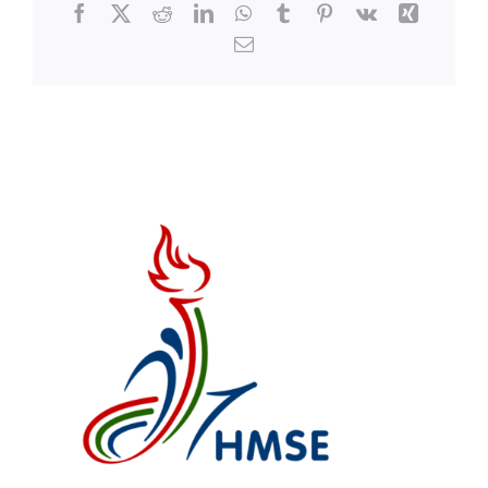
Facebook
X
Reddit
LinkedIn
WhatsApp
Tumblr
Pinterest
Vk
Xing
Email