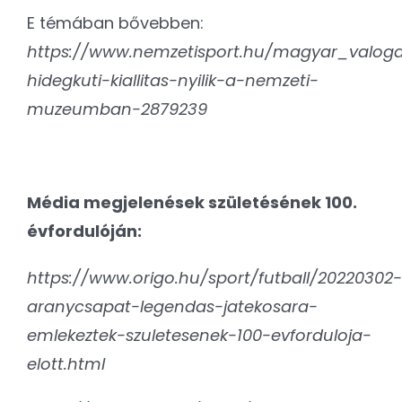
E témában bővebben:
https://www.nemzetisport.hu/magyar_valoga
hidegkuti-kiallitas-nyilik-a-nemzeti-
muzeumban-2879239
Média megjelenések születésének 100.
évfordulóján:
https://www.origo.hu/sport/futball/20220302-
aranycsapat-legendas-jatekosara-
emlekeztek-szuletesenek-100-evforduloja-
elott.html