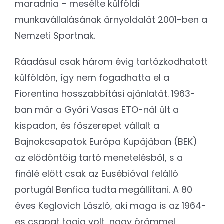
maradnia – mesélte külföldi
munkavállalásának árnyoldalát 2001-ben a
Nemzeti Sportnak.
Ráadásul csak három évig tartózkodhatott
külföldön, így nem fogadhatta el a
Fiorentina hosszabbítási ajánlatát. 1963-
ban már a Győri Vasas ETO-nál ült a
kispadon, és főszerepet vállalt a
Bajnokcsapatok Európa Kupájában (BEK)
az elődöntőig tartó menetelésből, s a
finálé előtt csak az Eusébióval felálló
portugál Benfica tudta megállítani. A 80
éves Keglovich László, aki maga is az 1964-
es csapat tagja volt, nagy örömmel