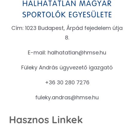
Cím: 1023 Budapest, Árpád fejedelem útja
8.
E-mail:
halhatatlan@hmse.hu
Füleky András ügyvezető igazgató
+36 30 280 7276
fuleky.andras@hmse.hu
Hasznos Linkek