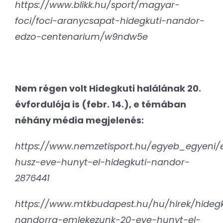
https://www.blikk.hu/sport/magyar-
foci/foci-aranycsapat-hidegkuti-nandor-
edzo-centenarium/w9ndw5e
Nem régen volt Hidegkuti halálának 20.
évfordulója is (febr. 14.), e témában
néhány média megjelenés:
https://www.nemzetisport.hu/egyeb_egyeni/
husz-eve-hunyt-el-hidegkuti-nandor-
2876441
https://www.mtkbudapest.hu/hu/hirek/hidegk
nandorra-emlekezunk-20-eve-hunyt-el-