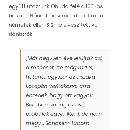
együtt utaztunk Óbuda felé a 106-os
buszon. Nándi bácsi mondta akkor a
németek ellen 3:2-re elveszített vb-
döntőről:
„Már negyven éve lefújták azt
a meccset, de még ma is,
hetente egyszer az éjszaka
közepén verítékezve arra
ébredek, hogy ott vagyok
Bernben, zuhog az eső,
próbálok egyenlíteni, de nem
megy… Sohasem tudom