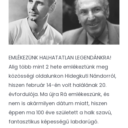
Kapcsolat
Image
SEARCH
FOR:
EMLÉKEZÜNK HALHATATLAN LEGENDÁNKRA!
Alig több mint 2 hete emlékeztünk meg
közösségi oldalunkon Hidegkuti Nándorról,
hiszen február 14-én volt halálának 20.
évfordulója. Ma újra Rá emlékeszünk, és
nem is akármilyen dátum miatt, hiszen
éppen ma 100 éve született a halk szavú,
fantasztikus képességű labdarúgó.