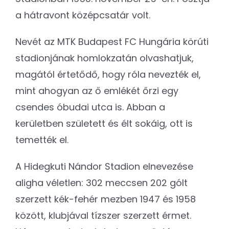
a hátravont középcsatár volt.
Nevét az MTK Budapest FC Hungária körúti
stadionjának homlokzatán olvashatjuk,
magától értetődő, hogy róla nevezték el,
mint ahogyan az ő emlékét őrzi egy
csendes óbudai utca is. Abban a
kerületben született és élt sokáig, ott is
temették el.
A Hidegkuti Nándor Stadion elnevezése
aligha véletlen: 302 meccsen 202 gólt
szerzett kék-fehér mezben 1947 és 1958
között, klubjával tízszer szerzett érmet.