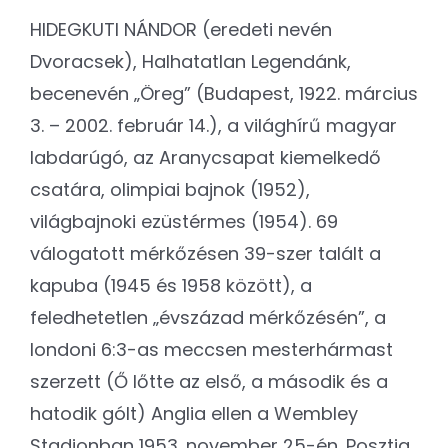
HIDEGKUTI NÁNDOR (eredeti nevén
Dvoracsek), Halhatatlan Legendánk,
becenevén „Öreg” (Budapest, 1922. március
3. – 2002. február 14.), a világhírű magyar
labdarúgó, az Aranycsapat kiemelkedő
csatára, olimpiai bajnok (1952),
világbajnoki ezüstérmes (1954). 69
válogatott mérkőzésen 39-szer talált a
kapuba (1945 és 1958 között), a
feledhetetlen „évszázad mérkőzésén”, a
londoni 6:3-as meccsen mesterhármast
szerzett (Ő lőtte az első, a második és a
hatodik gólt) Anglia ellen a Wembley
Stadionban 1953. november 25-én. Posztja