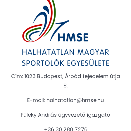
Cím: 1023 Budapest, Árpád fejedelem útja
8.
E-mail:
halhatatlan@hmse.hu
Füleky András ügyvezető igazgató
+36 30 280 7276