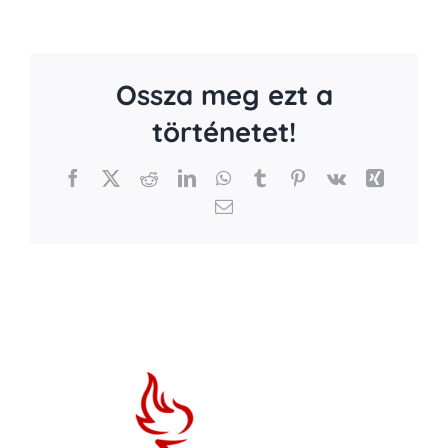
Ossza meg ezt a
történetet!
Facebook
X
Reddit
LinkedIn
WhatsApp
Tumblr
Pinterest
Vk
Xing
Email