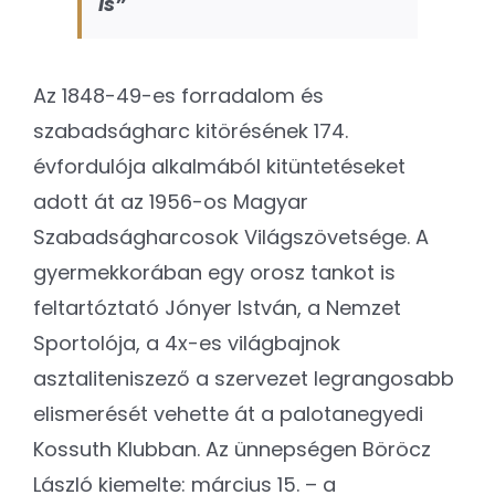
is”
Az 1848-49-es forradalom és
szabadságharc kitörésének 174.
évfordulója alkalmából kitüntetéseket
adott át az 1956-os Magyar
Szabadságharcosok Világszövetsége. A
gyermekkorában egy orosz tankot is
feltartóztató Jónyer István, a Nemzet
Sportolója, a 4x-es világbajnok
asztaliteniszező a szervezet legrangosabb
elismerését vehette át a palotanegyedi
Kossuth Klubban. Az ünnepségen Böröcz
László kiemelte: március 15. – a