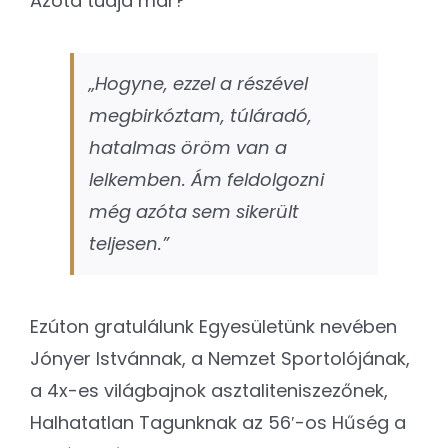
Azóta tudja már?
„Hogyne, ezzel a részével
megbirkóztam, túláradó,
hatalmas öröm van a
lelkemben. Ám feldolgozni
még azóta sem sikerült
teljesen.”
Ezúton gratulálunk Egyesületünk nevében
Jónyer Istvánnak, a Nemzet Sportolójának,
a 4x-es világbajnok asztaliteniszezőnek,
Halhatatlan Tagunknak az 56′-os Hűség a