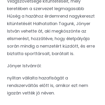
Világszövetsége kitüntetéseit, mely
keretében a szervezet legmagasabb
Hűség a hazához érdemrend nagykereszt
kitüntetését Halhatatlan Tagunk, Jónyer
István vehette át, aki megköszönte az
elismerést, hozzátéve, hogy életpályája
során mindig a nemzetért küzdött, és erre
biztatta sporttársait, barátait is.
Jónyer Istvánról:
nyíltan vállalta hazafiságát a
rendszerváltás előtt is, amikor ezt nem
igazán vették jó néven.