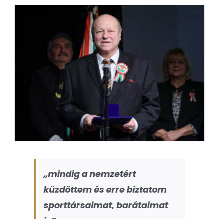
Kapcsolat
View
Larger
SEARCH
Image
FOR:
„mindig a nemzetért
küzdöttem és erre biztatom
sporttársaimat, barátaimat