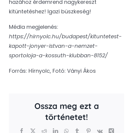
hazához érdemrend nagykereszt
kitüntetéshez! Igazi büszkeség!
Média megjelenés:
https://hirnyolc.hu/budapest/kituntetest-
kapott-jonyer-istvan-a-nemzet-
sportoloja-a-kossuth-klubban-8152/
Forrás: Hírnyolc, Fotó: Ványi Ákos
Ossza meg ezt a
történetet!
Facebook
X
Reddit
LinkedIn
WhatsApp
Tumblr
Pinterest
Vk
Xing