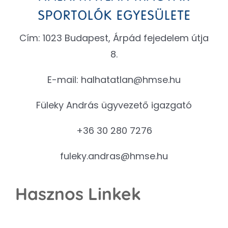
Cím: 1023 Budapest, Árpád fejedelem útja
8.
E-mail:
halhatatlan@hmse.hu
Füleky András ügyvezető igazgató
+36 30 280 7276
fuleky.andras@hmse.hu
Hasznos Linkek