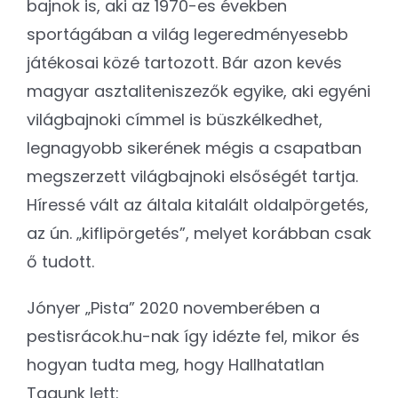
bajnok is, aki az 1970-es években
sportágában a világ legeredményesebb
játékosai közé tartozott. Bár azon kevés
magyar asztaliteniszezők egyike, aki egyéni
világbajnoki címmel is büszkélkedhet,
legnagyobb sikerének mégis a csapatban
megszerzett világbajnoki elsőségét tartja.
Híressé vált az általa kitalált oldalpörgetés,
az ún. „kiflipörgetés”, melyet korábban csak
ő tudott.
Jónyer „Pista” 2020 novemberében a
pestisrácok.hu-nak így idézte fel, mikor és
hogyan tudta meg, hogy Hallhatatlan
Tagunk lett: