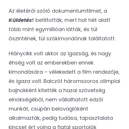
Az életéről szóló dokumentumfilmet, a
Küldetés
t betiltották, mert hat hét alatt
több mint egymillióan látták, és túl
őszintének, túl szókimondónak találtatott.
Hiánycikk volt akkor az igazság, és nagy
éhség volt az emberekben ennek
kimondására – vélekedett a film rendezője,
és igaza volt. Balczót háromszoros olimpiai
bajnokként kitették a hazai szövetség
elnökségéből, nem vállalhatott edzői
munkát, csupán belovaglóként
alkalmazták, pedig tudása, tapasztalata
kincset ért volna a fiatal sportolók