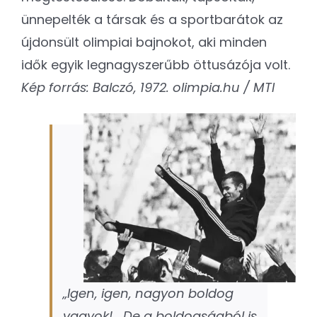
ünnepelték a társak és a sportbarátok az
újdonsült olimpiai bajnokot, aki minden
idők egyik legnagyszerűbb öttusázója volt.
Kép forrás: Balczó, 1972. olimpia.hu / MTI
„Igen, igen, nagyon boldog
vagyok!… De a boldogságból is