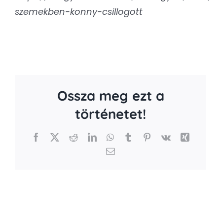
szemekben-konny-csillogott
Ossza meg ezt a
történetet!
Facebook
X
Reddit
LinkedIn
WhatsApp
Tumblr
Pinterest
Vk
Xing
Email