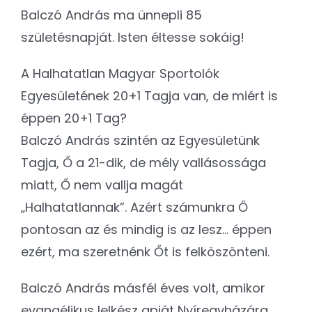
Balczó András ma ünnepli 85
születésnapját. Isten éltesse sokáig!
A Halhatatlan Magyar Sportolók
Egyesületének 20+1 Tagja van, de miért is
éppen 20+1 Tag?
Balczó András szintén az Egyesületünk
Tagja, Ő a 21-dik, de mély vallásossága
miatt, Ő nem vallja magát
„Halhatatlannak”. Azért számunkra Ő
pontosan az és mindig is az lesz… éppen
ezért, ma szeretnénk Őt is felköszönteni.
Balczó András másfél éves volt, amikor
evangélikus lelkész apját Nyíregyházára