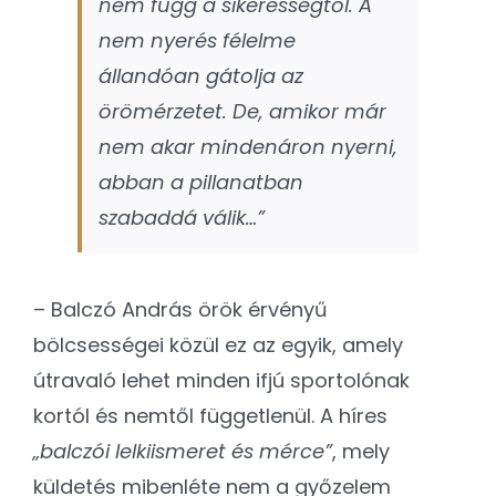
nem függ a sikerességtől. A
nem nyerés félelme
állandóan gátolja az
örömérzetet. De, amikor már
nem akar mindenáron nyerni,
abban a pillanatban
szabaddá válik…”
– Balczó András örök érvényű
bölcsességei közül ez az egyik, amely
útravaló lehet minden ifjú sportolónak
kortól és nemtől függetlenül. A híres
„balczói lelkiismeret és mérce”
, mely
küldetés mibenléte nem a győzelem