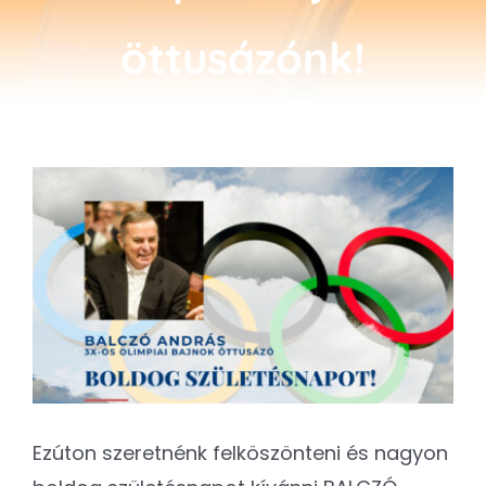
Kapcsolat
öttusázónk!
SEARCH
FOR:
View
Larger
Image
Ezúton szeretnénk felköszönteni és nagyon