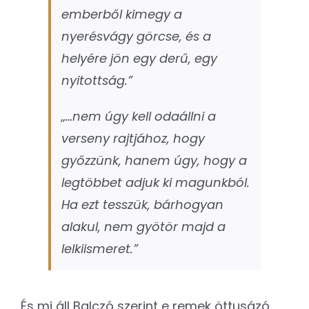
emberből kimegy a
nyerésvágy görcse, és a
helyére jön egy derű, egy
nyitottság.”
„…nem úgy kell odaállni a
verseny rajtjához, hogy
győzzünk, hanem úgy, hogy a
legtöbbet adjuk ki magunkból.
Ha ezt tesszük, bárhogyan
alakul, nem gyötör majd a
lelkiismeret.”
És mi áll Balczó szerint e remek öttusázó