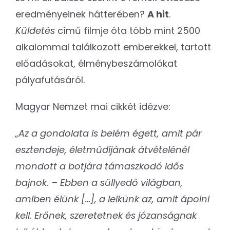
eredményeinek hátterében?
A hit
.
Küldetés
című filmje óta több mint 2500
alkalommal találkozott emberekkel, tartott
előadásokat, élménybeszámolókat
pályafutásáról.
Magyar Nemzet mai cikkét idézve:
„Az a gondolata is belém égett, amit pár
esztendeje, életműdíjának átvételénél
mondott a botjára támaszkodó idős
bajnok. – Ebben a süllyedő világban,
amiben élünk […], a lelkünk az, amit ápolni
kell. Erőnek, szeretetnek és józanságnak