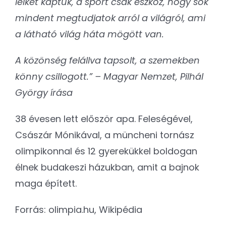
lelkét kaptuk, a sport csak eszköz, hogy sok
mindent megtudjatok arról a világról, ami
a látható világ háta mögött van.
A közönség felállva tapsolt, a szemekben
könny csillogott.” – Magyar Nemzet, Pilhál
György írása
38 évesen lett először apa. Feleségével,
Császár Mónikával, a müncheni tornász
olimpikonnal és 12 gyerekükkel boldogan
élnek budakeszi házukban, amit a bajnok
maga épített.
Forrás: olimpia.hu, Wikipédia