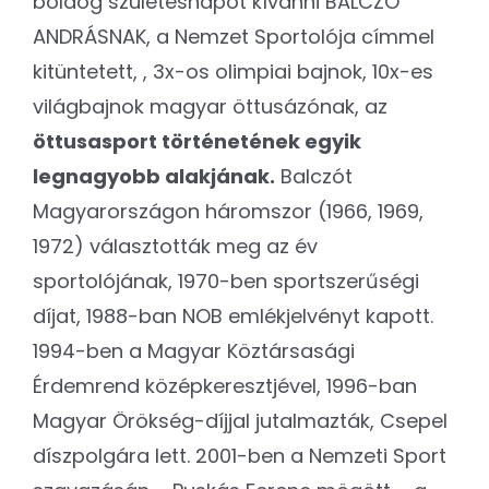
boldog születésnapot kívánni BALCZÓ
ANDRÁSNAK, a Nemzet Sportolója címmel
kitüntetett, , 3x-os olimpiai bajnok, 10x-es
világbajnok magyar öttusázónak, az
öttusasport történetének egyik
legnagyobb alakjának.
Balczót
Magyarországon háromszor (1966, 1969,
1972) választották meg az év
sportolójának, 1970-ben sportszerűségi
díjat, 1988-ban NOB emlékjelvényt kapott.
1994-ben a Magyar Köztársasági
Érdemrend középkeresztjével, 1996-ban
Magyar Örökség-díjjal jutalmazták, Csepel
díszpolgára lett. 2001-ben a Nemzeti Sport