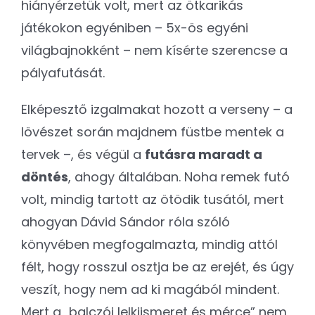
hiányérzetük volt, mert az ötkarikás
játékokon egyéniben – 5x-ös egyéni
világbajnokként – nem kísérte szerencse a
pályafutását.
Elképesztő izgalmakat hozott a verseny – a
lövészet során majdnem füstbe mentek a
tervek –, és végül a
futásra maradt a
döntés
, ahogy általában. Noha remek futó
volt, mindig tartott az ötödik tusától, mert
ahogyan Dávid Sándor róla szóló
könyvében megfogalmazta, mindig attól
félt, hogy rosszul osztja be az erejét, és úgy
veszít, hogy nem ad ki magából mindent.
Mert a „balczói lelkiismeret és mérce” nem