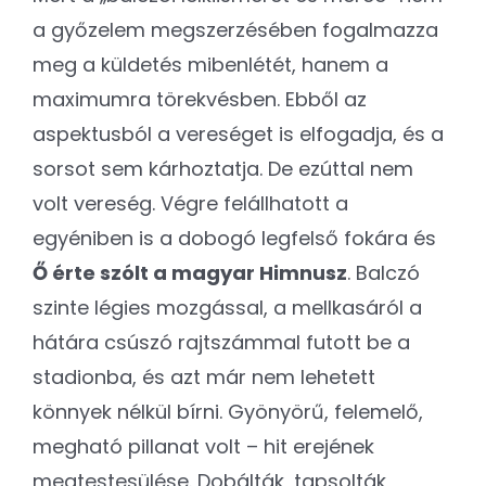
a győzelem megszerzésében fogalmazza
meg a küldetés mibenlétét, hanem a
maximumra törekvésben. Ebből az
aspektusból a vereséget is elfogadja, és a
sorsot sem kárhoztatja. De ezúttal nem
volt vereség. Végre felállhatott a
egyéniben is a dobogó legfelső fokára és
Ő érte szólt a magyar Himnusz
. Balczó
szinte légies mozgással, a mellkasáról a
hátára csúszó rajtszámmal futott be a
stadionba, és azt már nem lehetett
könnyek nélkül bírni. Gyönyörű, felemelő,
megható pillanat volt – hit erejének
megtestesülése. Dobálták, tapsolták,