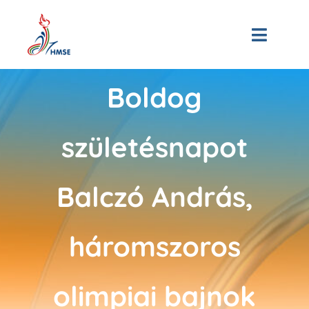
Skip
to
Toggle
content
Naviga
Kezdőoldal
Boldog
Bemutatkozás
születésnapot
Hírek
Balczó András,
Tagjaink
háromszoros
3D Múzeum
Események
olimpiai bajnok