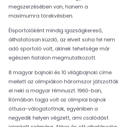
megszerzésében van, hanem a
maximumra törekvésben.
Élsportolóként mindig igazságkereső,
állhatatosan küzdő, az elveit soha fel nem
adó sportoló volt, akinek tehetsége már
egészen fiatalon megmutatkozott.
8 magyar bajnoki és 10 világbajnoki címe
mellett az olimpiákon háromszor játszották
el neki a magyar Himnuszt. 1960-ban,
Rómában tagja volt az olimpiai bajnok
öttusa-válogatottnak, egyéniben a
negyedik helyen végzett, ami csalódást
jelentett számára. Akkor és ott elhatározta: